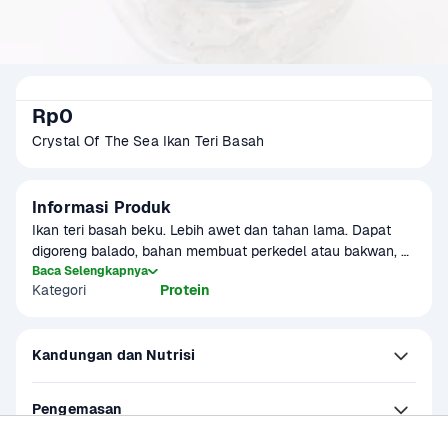
Rp0
Crystal Of The Sea Ikan Teri Basah
Informasi Produk
Ikan teri basah beku. Lebih awet dan tahan lama. Dapat 
digoreng balado, bahan membuat perkedel atau bakwan, 
sambal teri, pepes, dan lain-lain.

Baca Selengkapnya
Kategori
Protein
Cocok untuk MPASI, bisa jadi alternatif untuk sumber 
protein, zat besi, dan kalsium yang berperan penting untuk 
pertumbuhan.
Kandungan dan Nutrisi
Pengemasan