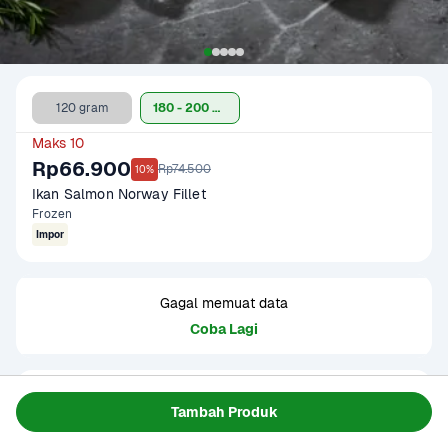
120 gram
180 - 200 gram
Maks 10
Rp66.900
Rp74.500
10%
Ikan Salmon Norway Fillet
Frozen
Impor
Gagal memuat data
Coba Lagi
Informasi Produk
Tambah Produk
Origin : Norwegia

Fat Ratio : +/- 10 gram lemak per 100 gram
