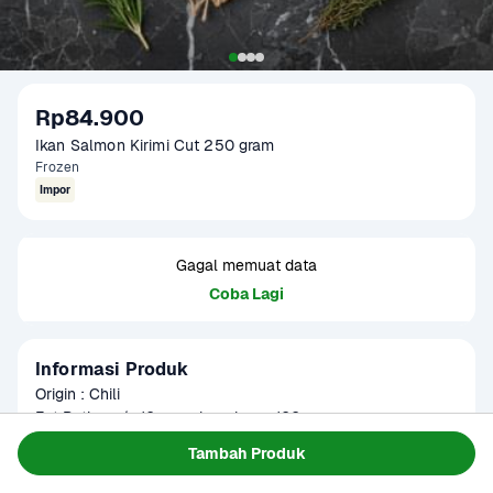
Rp84.900
Ikan Salmon Kirimi Cut 250 gram
Frozen
Impor
Gagal memuat data
Coba Lagi
Informasi Produk
Origin : Chili

Fat Ratio : +/- 10 gram lemak per 100 gram

Gramation :  200 gram

Baca Selengkapnya
Tambah Produk
Kategori
Protein
Glazing : 5-10 %

Tersedia untuk
Part : Ikan Salmon yang dipotong slice

Terjadwal