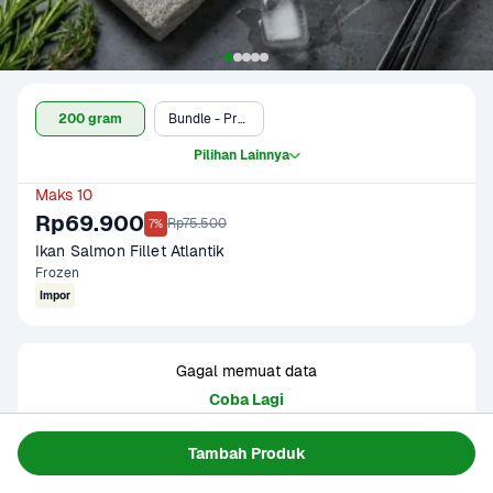
200 gram
Bundle - Protein + Dry Groceries
Pilihan Lainnya
Maks 10
Rp69.900
Rp75.500
7%
Ikan Salmon Fillet Atlantik
Frozen
Impor
Gagal memuat data
Coba Lagi
Tambah Produk
Informasi Produk