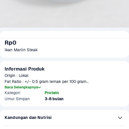
Rp0
Ikan Marlin Steak
Informasi Produk
Origin : Lokal

Fat Ratio : +/- 0.5 gram lemak per 100 gram

Gramation :  500 gram

Baca Selengkapnya
Kategori
Protein
Glazing : 5-10%

Umur Simpan
3-8 bulan
Part : Ikan Marlin yang dipotong steak

Item Size : 8 - 15 cm

Item pcs/packs : 3 - 5 pcs

Kandungan dan Nutrisi
Packaging : Vacuum Pack
