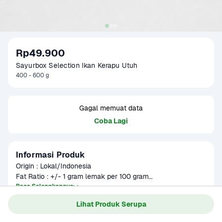
Rp49.900
Sayurbox Selection Ikan Kerapu Utuh
400 - 600 g
Gagal memuat data
Coba Lagi
Informasi Produk
Origin : Lokal/Indonesia

Fat Ratio : +/- 1 gram lemak per 100 gram

Gramation :  250 gram

Baca Selengkapnya
Kategori
Protein
Glazing : 5-10 %

Lihat Produk Serupa
Umur Simpan
3-8 bulan
Part : Ikan Kerapu Utuh

Item Size : 15x5x3 cm
