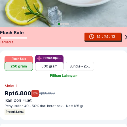
Flash Sale
:
:
14
24
13
Tersedia
Promo Rp36rb
Flash Sale
250 gram
500 gram
Bundle - 250 gram + Oatside Barista Blend 1 L
Pilihan Lainnya
Maks 1
Rp16.800
Rp20.000
16%
Ikan Dori Fillet
Penyusutan 40 - 50% dari berat beku. Nett 125 gr
Produk Lokal