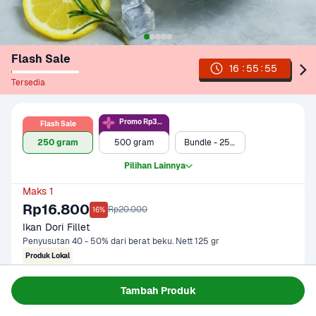
Flash Sale
:
:
16
55
55
Tersedia
Promo Rp36rb
Flash Sale
250 gram
500 gram
Bundle - 250 gram + Oatside Barista Blend 1 L
Pilihan Lainnya
Maks 1
Rp16.800
Rp20.000
16%
Ikan Dori Fillet
Penyusutan 40 - 50% dari berat beku. Nett 125 gr
Produk Lokal
Tambah Produk
Gagal memuat data