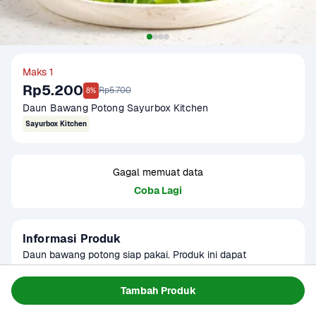
Maks 1
Rp5.200
Rp5.700
8%
Daun Bawang Potong Sayurbox Kitchen
Sayurbox Kitchen
Gagal memuat data
Coba Lagi
Informasi Produk
Daun bawang potong siap pakai. Produk ini dapat 
digunakan sebagai menu MPASI.
Baca Selengkapnya
Tambah Produk
Kategori
Sayur
Umur Simpan
3 hari di lemari es