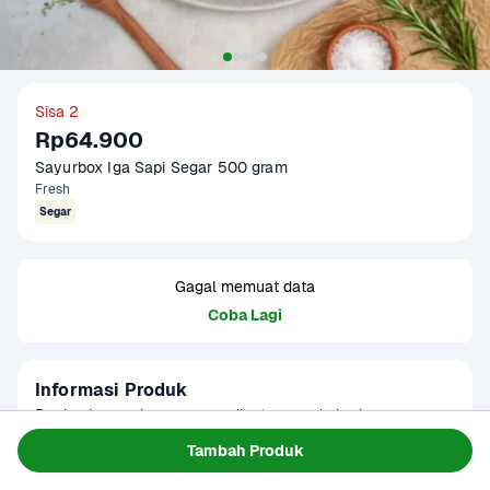
Sisa 2
Rp64.900
Sayurbox Iga Sapi Segar 500 gram
Fresh
Segar
Gagal memuat data
Coba Lagi
Informasi Produk
Daging Iga sapi segar yang dipotong pada hari yang sama. 
Teksturnya empuk. Memiliki kandungan lemak yang relatif 
Tambah Produk
sedikit.

Baca Selengkapnya
Kategori
Protein