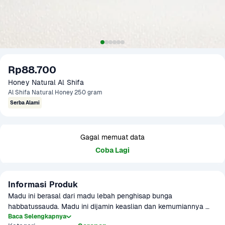
Rp88.700
Honey Natural Al Shifa
Al Shifa Natural Honey 250 gram
Serba Alami
Gagal memuat data
Coba Lagi
Informasi Produk
Madu ini berasal dari madu lebah penghisap bunga 
habbatussauda. Madu ini dijamin keaslian dan kemurniannya 
oleh Saudi Arabian Standards Organization (SASO) dan telah 
Baca Selengkapnya