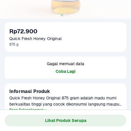
Rp72.900
Quick Fresh Honey Original
875 g
Gagal memuat data
Coba Lagi
Informasi Produk
Quick Fresh Honey Original 875 gram adalah madu murni 
berkualitas tinggi yang cocok dikonsumsi langsung maupun 
sebagai bahan tambahan dalam berbagai olahan seperti 
Baca Selengkapnya
Kategori
Sarapan
minuman, kue, saus, dan salad dressing. Madu ini memiliki 
Lihat Produk Serupa
Umur Simpan
3-8 bulan
rasa dan aroma alami, serta masa simpan yang panjang. 
Diproses tanpa tambahan pengawet, menjadikannya pilihan 