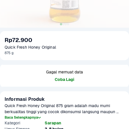
Rp72.900
Quick Fresh Honey Original
875 g
Gagal memuat data
Coba Lagi
Informasi Produk
Quick Fresh Honey Original 875 gram adalah madu murni 
berkualitas tinggi yang cocok dikonsumsi langsung maupun 
sebagai bahan tambahan dalam berbagai olahan seperti 
Baca Selengkapnya
Kategori
Sarapan
minuman, kue, saus, dan salad dressing. Madu ini memiliki rasa 