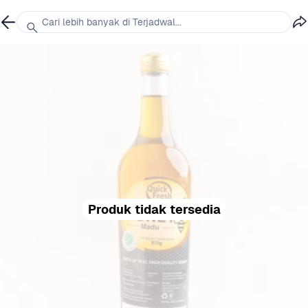
Cari lebih banyak di Terjadwal...
Produk tidak tersedia