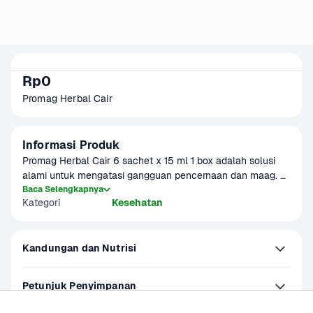
Rp0
Promag Herbal Cair
Informasi Produk
Promag Herbal Cair 6 sachet x 15 ml 1 box adalah solusi 
alami untuk mengatasi gangguan pencernaan dan maag. 
Diformulasikan dengan bahan herbal yang dapat 
Baca Selengkapnya
Kategori
Kesehatan
membantu meredakan peradangan di lambung, Promag 
Herbal Cair bekerja cepat mengurangi rasa tidak nyaman 
akibat maag dan asam lambung. Dengan kemasan praktis 
Kandungan dan Nutrisi
berupa sachet, produk ini mudah digunakan kapan saja.
Petunjuk Penyimpanan