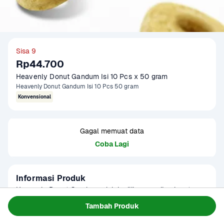
Sisa 9
Rp44.700
Heavenly Donut Gandum Isi 10 Pcs x 50 gram
Heavenly Donut Gandum Isi 10 Pcs 50 gram
Konvensional
Gagal memuat data
Coba Lagi
Informasi Produk
Heavenly Donut Gandum adalah pilihan camilan lezat 
dengan sentuhan gandum yang memberikan tekstur lebih 
Tambah Produk
padat, lembut, dan rasa yang lebih kaya. Dibuat dengan 
Baca Selengkapnya
Tersedia untuk
perpaduan bahan berkualitas, donat ini cocok untuk kamu 
1 - 2 Jam Tiba
Hari ini
Terjadwal