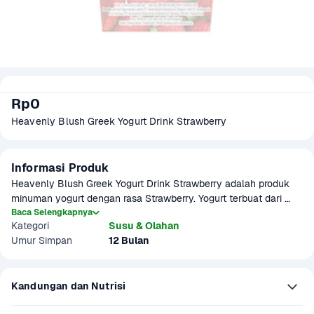
Rp0
Heavenly Blush Greek Yogurt Drink Strawberry 
Informasi Produk
Heavenly Blush Greek Yogurt Drink Strawberry adalah produk 
minuman yogurt dengan rasa Strawberry. Yogurt terbuat dari 
susu sapi berkualitas tinggi yang diolah dengan cara 
Baca Selengkapnya
Kategori
Susu & Olahan
difermentasi mengunakan bakteri baik, sehingga menghasilkan 
Umur Simpan
12 Bulan
yogurt yang bermanfaat.
Kandungan dan Nutrisi