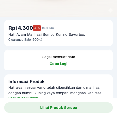
Rp14.300
Rp24.100
40%
Hati Ayam Marinasi Bumbu Kuning Sayurbox
Clearance Sale (500 g)
Gagal memuat data
Coba Lagi
Informasi Produk
Hati ayam segar yang telah dibersihkan dan dimarinasi 
dengan bumbu kuning kaya rempah, menghasilkan rasa 
gurih dan aroma khas yang meresap. Praktis diolah tanpa 
Baca Selengkapnya
bumbu tambahan, cocok digoreng sebagai lauk 
Lihat Produk Serupa
pendamping favorit. Dibuat fresh setiap hari dengan masa 
simpan 7 hari. Simpan dalam kondisi beku dan segera 
Gagal memuat data