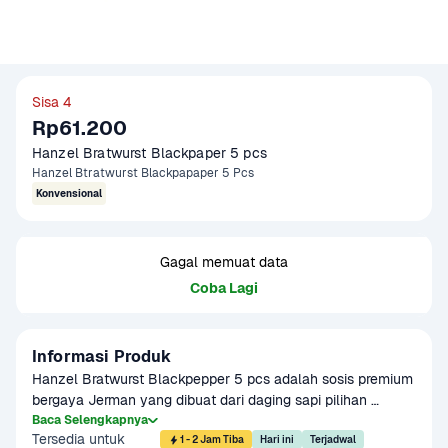
Sisa 4
Rp61.200
Hanzel Bratwurst Blackpaper 5 pcs
Hanzel Btratwurst Blackpapaper 5 Pcs
Konvensional
Gagal memuat data
Coba Lagi
Informasi Produk
Hanzel Bratwurst Blackpepper 5 pcs adalah sosis premium 
bergaya Jerman yang dibuat dari daging sapi pilihan 
dengan tambahan bumbu lada hitam khas. Teksturnya 
Baca Selengkapnya
Tersedia untuk
padat, juicy, dan penuh rasa gurih yang menggugah selera. 
1 - 2 Jam Tiba
Hari ini
Terjadwal