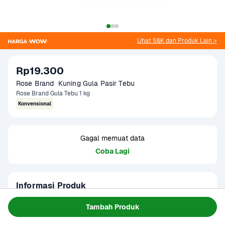
Lihat S&K dan Produk Lain >
Rp19.300
Rose Brand  Kuning Gula Pasir Tebu
Rose Brand Gula Tebu 1 kg
Konvensional
Gagal memuat data
Coba Lagi
Informasi Produk
Rose Brand Kuning Gula Pasir Tebu B2B merupakan pilihan 
Tambah Produk
tepat untuk kebutuhan usaha atau rumah tangga dengan 
volume tinggi. Gula pasir ini memiliki butiran halus dan 
Baca Selengkapnya