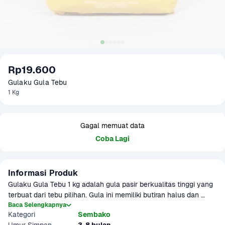
Rp19.600
Gulaku Gula Tebu 
1 Kg
Gagal memuat data
Coba Lagi
Informasi Produk
Gulaku Gula Tebu 1 kg adalah gula pasir berkualitas tinggi yang 
terbuat dari tebu pilihan. Gula ini memiliki butiran halus dan 
warna putih alami, cocok digunakan untuk membuat minuman, 
Baca Selengkapnya
Kategori
Sembako
kue, maupun masakan sehari-hari. Kualitas terjamin dan aman 