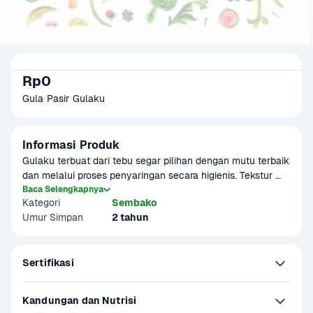
Rp0
Gula Pasir Gulaku
Informasi Produk
Gulaku terbuat dari tebu segar pilihan dengan mutu terbaik 
dan melalui proses penyaringan secara higienis. Tekstur 
kristal gula konsisten, memiliki rasa manis alami dan tanpa 
Baca Selengkapnya
Kategori
Sembako
zat pemutih apapun.
Umur Simpan
2 tahun
Sertifikasi
Kandungan dan Nutrisi