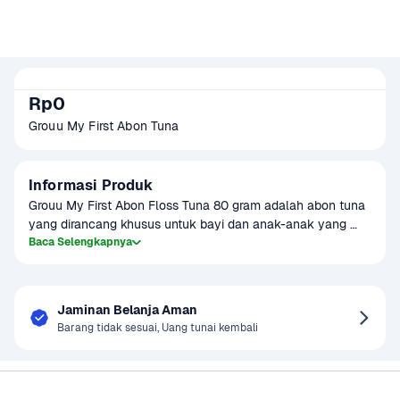
Rp0
Grouu My First Abon Tuna
Informasi Produk
Grouu My First Abon Floss Tuna 80 gram adalah abon tuna 
yang dirancang khusus untuk bayi dan anak-anak yang 
baru mulai mengenal makanan padat. Produk ini 
Baca Selengkapnya
menggunakan ikan tuna berkualitas tinggi yang digiling 
halus dan diolah dengan bahan-bahan alami, tanpa 
pengawet tambahan. Teksturnya lembut, mudah 
Jaminan Belanja Aman
dikonsumsi, dan cocok untuk membantu pertumbuhan serta 
Barang tidak sesuai, Uang tunai kembali
perkembangan anak.

Abon tuna ini kaya akan protein dan omega-3 yang penting 
Sayurbox
Bantuan & Panduan
untuk perkembangan otak dan tubuh anak. Selain itu, 