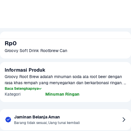
Rp0
Groovy Soft Drink Rootbrew Can
Informasi Produk
Groovy Root Brew adalah minuman soda ala root beer dengan 
rasa khas rempah yang menyegarkan dan berkarbonasi ringan. 
Ideal dinikmati dingin untuk pelepas dahaga dan sensasi 
Baca Selengkapnya
Kategori
Minuman Ringan
nostalgia rasa soda klasik. Groovy seringkali dikonsumsi di sela 
aktivitas ataupun di waktu luang untuk menyegarkan tubuh. 
Jaminan Belanja Aman
Barang tidak sesuai, Uang tunai kembali