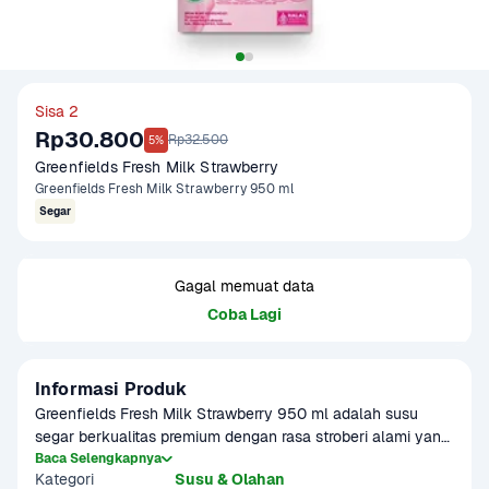
Sisa 2
Rp30.800
Rp32.500
5%
Greenfields Fresh Milk Strawberry 
Greenfields Fresh Milk Strawberry 950 ml
Segar
Gagal memuat data
Coba Lagi
Informasi Produk
Greenfields Fresh Milk Strawberry 950 ml adalah susu 
segar berkualitas premium dengan rasa stroberi alami yang 
manis, segar, dan creamy, dihasilkan langsung dari susu 
Baca Selengkapnya
Kategori
Susu & Olahan
sapi segar pilihan yang diproses dengan teknologi 