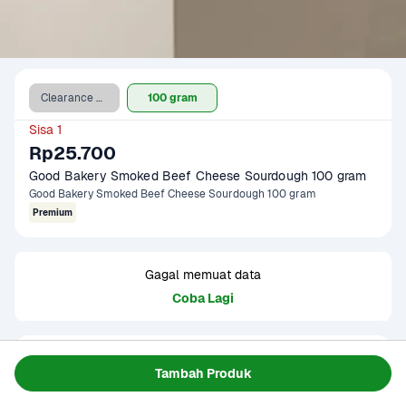
Clearance Sale
100 gram
Sisa 1
Rp25.700
Good Bakery Smoked Beef Cheese Sourdough 100 gram
Good Bakery Smoked Beef Cheese Sourdough 100 gram
Premium
Gagal memuat data
Coba Lagi
Informasi Produk
Tambah Produk
Roti sourdough tanpa bahan pengawet isi smoked beef dan 
keju dengan cita rasa gurih premium. Cocok untuk sarapan 