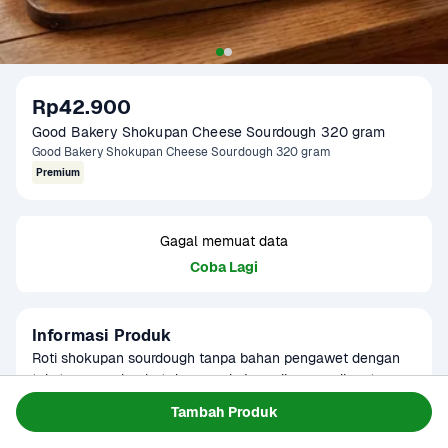
Rp42.900
Good Bakery Shokupan Cheese Sourdough 320 gram
Good Bakery Shokupan Cheese Sourdough 320 gram
Premium
Gagal memuat data
Coba Lagi
Informasi Produk
Roti shokupan sourdough tanpa bahan pengawet dengan 
tekstur super lembut dan rasa keju gurih yang nikmat. 
Cocok untuk sarapan praktis maupun kreasi sandwich 
Baca Selengkapnya
Tambah Produk
premium.