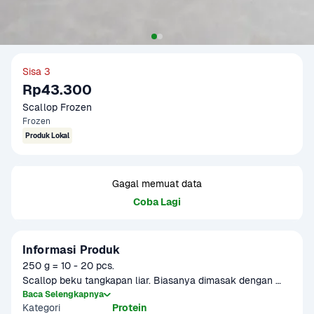
Sisa 3
Rp43.300
Scallop Frozen
Frozen
Produk Lokal
Gagal memuat data
Coba Lagi
Informasi Produk
250 g = 10 - 20 pcs.

Scallop beku tangkapan liar. Biasanya dimasak dengan 
cara ditumis ringan dan memberikan rasa gurih. Sudah 
Baca Selengkapnya
Kategori
Protein
dibersihkan, dapat langsung diolah. Berat produk dapat 