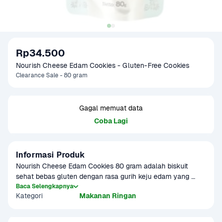
Rp34.500
Nourish Cheese Edam Cookies - Gluten-Free Cookies 
Clearance Sale - 80 gram
Gagal memuat data
Coba Lagi
Informasi Produk
Nourish Cheese Edam Cookies 80 gram adalah biskuit 
sehat bebas gluten dengan rasa gurih keju edam yang 
lezat. Terbuat dari bahan-bahan alami tanpa tambahan 
Baca Selengkapnya
Kategori
Makanan Ringan
pengawet, pewarna, dan gula rafinasi. Cocok untuk camilan 
anak-anak, MPASI lanjutan, atau orang dewasa yang 
menghindari gluten dan ingin ngemil tanpa rasa bersalah.