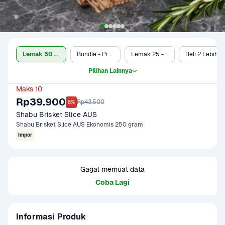
Lemak 50 - 60% (250 g)
Bundle - Protein + Dry Groceries
Lemak 25 - 30% (250 g)
Beli 2 Lebih Murah (Lemak 50 - 60%)
Pilihan Lainnya
Maks 10
Rp39.900
Rp43.500
8%
Shabu Brisket Slice AUS
Shabu Brisket Slice AUS Ekonomis 250 gram
Impor
Gagal memuat data
Coba Lagi
Informasi Produk