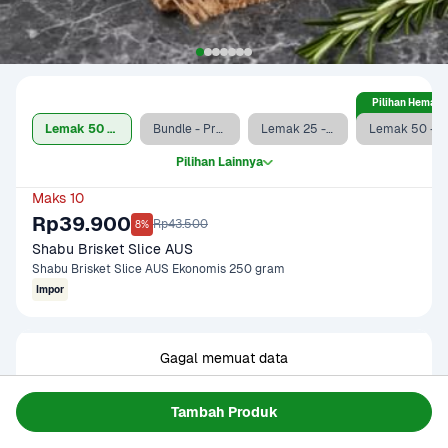
Pilihan Hemat
Lemak 50 - 60% (250 g)
Bundle - Protein + Dry Groceries
Lemak 25 - 30% (250 g)
Lemak 50 - 60% (500 g)
Pilihan Lainnya
Maks 10
Rp39.900
Rp43.500
8%
Shabu Brisket Slice AUS
Shabu Brisket Slice AUS Ekonomis 250 gram
Impor
Gagal memuat data
Coba Lagi
Tambah Produk