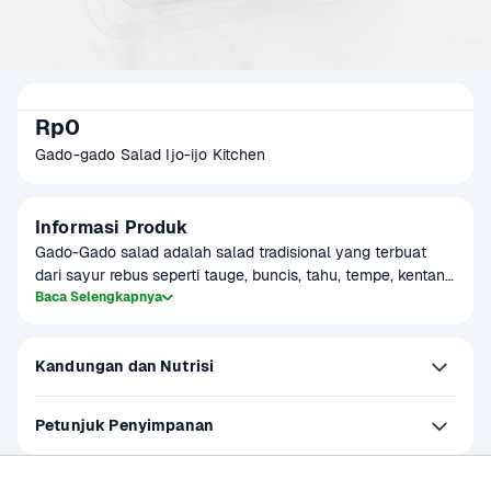
Rp0
Gado-gado Salad Ijo-ijo Kitchen
Informasi Produk
Gado-Gado salad adalah salad tradisional yang terbuat 
dari sayur rebus seperti tauge, buncis, tahu, tempe, kentang 
dan juga telur. Dilengkapi dengan saus kacang  yang gurih.
Baca Selengkapnya
Kandungan dan Nutrisi
Petunjuk Penyimpanan