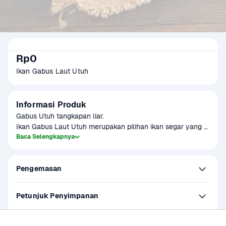
Rp0
Ikan Gabus Laut Utuh
Informasi Produk
Gabus Utuh tangkapan liar.

Ikan Gabus Laut Utuh merupakan pilihan ikan segar yang 
kaya akan protein, rendah lemak, dan memiliki rasa gurih 
Baca Selengkapnya
alami yang khas. Cocok untuk berbagai jenis masakan 
seperti sup, pepes, bakar, atau digoreng. Ikan ini dikenal 
Pengemasan
memiliki tekstur daging yang lembut dan tulang yang 
mudah dipisahkan, sehingga praktis diolah untuk hidangan 
keluarga. Sudah dibersihkan dan siap masak, ikan gabus 
Petunjuk Penyimpanan
Petunjuk Penggunaan