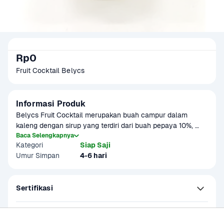
Rp0
Fruit Cocktail Belycs
Informasi Produk
Belycs Fruit Cocktail merupakan buah campur dalam 
kaleng dengan sirup yang terdiri dari buah pepaya 10%, 
nanas 8%, labu siam 8%, sari kelapa 8%, kolang kaling 8%, 
Baca Selengkapnya
Kategori
Siap Saji
air, dan gula.
Umur Simpan
4-6 hari
Sertifikasi
Petunjuk Penggunaan