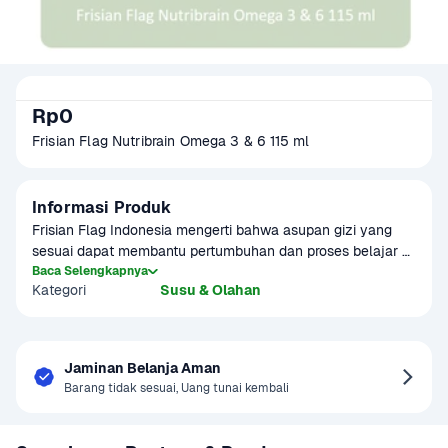
Rp0
Frisian Flag Nutribrain Omega 3 & 6 115 ml
Informasi Produk
Frisian Flag Indonesia mengerti bahwa asupan gizi yang 
sesuai dapat membantu pertumbuhan dan proses belajar si 
Kecil. Minum susu yang bergizi, aman dan menyenangkan 
Baca Selengkapnya
Kategori
Susu & Olahan
pastinya akan mendukung pertumbuhan si Kecil selain 
peranan genetik dan lingkungan. 
Jaminan Belanja Aman
Barang tidak sesuai, Uang tunai kembali