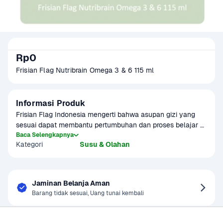
Rp0
Frisian Flag Nutribrain Omega 3 & 6 115 ml
Informasi Produk
Frisian Flag Indonesia mengerti bahwa asupan gizi yang 
sesuai dapat membantu pertumbuhan dan proses belajar si 
Kecil. Minum susu yang bergizi, aman dan menyenangkan 
Baca Selengkapnya
Kategori
Susu & Olahan
pastinya akan mendukung pertumbuhan si Kecil selain 
peranan genetik dan lingkungan. 
Jaminan Belanja Aman
Barang tidak sesuai, Uang tunai kembali