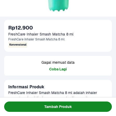
Rp12.900
FreshCare Inhaler Smash Matcha 8 ml
FreshCare Inhaler Smash Matcha 8 ml
Konvensional
Gagal memuat data
Coba Lagi
Informasi Produk
FreshCare Inhaler Smash Matcha 8 ml adalah inhaler 
aromaterapi praktis dengan sensasi unik perpaduan aroma 
segar khas FreshCare dan sentuhan matcha yang 
Baca Selengkapnya
Tambah Produk
Tersedia untuk
menenangkan. Dirancang untuk membantu meredakan 
1 - 2 Jam Tiba
Hari ini
Terjadwal
pusing, mual, hidung tersumbat, serta memberikan efek 