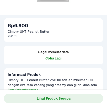
Rp6.900
Cimory UHT Peanut Butter
250 ml
Gagal memuat data
Coba Lagi
Informasi Produk
Cimory UHT Peanut Butter 250 ml adalah minuman UHT 
dengan cita rasa kacang yang creamy dan gurih khas selai 
kacang. Mengandung protein dan nutrisi penting, cocok 
Baca Selengkapnya
Kategori
Ibu & Bayi
dinikmati sebagai camilan sehat atau minuman penambah 
Lihat Produk Serupa
Umur Simpan
2-4 bulan
energi harian.Susu segar yang diproses dengan teknologi 
UHT yang steril. Rasanya manis, creamy, dan lezat. 