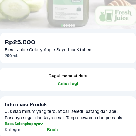
Rp25.000
Fresh Juice Celery Apple Sayurbox Kitchen
250 mL
Gagal memuat data
Coba Lagi
Informasi Produk
Jus siap minum yang terbuat dari seledri batang dan apel. 
Rasanya segar dan kaya serat. Tanpa pewarna dan pemanis 
tambahan yang diproses secara higienis. Cocok dikonsumsi 
Baca Selengkapnya
Kategori
Buah
kapan saja. Lebih nikmat disajikan dingin.