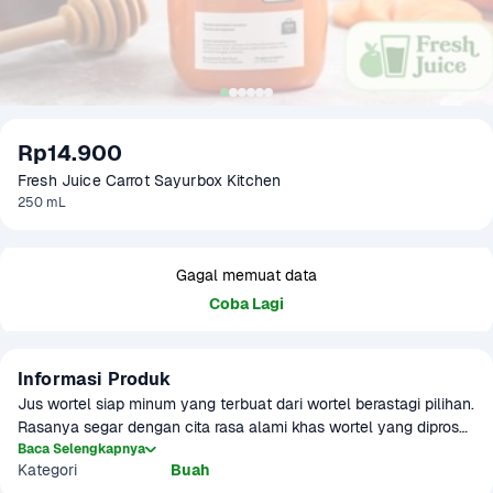
Rp14.900
Fresh Juice Carrot Sayurbox Kitchen
250 mL
Gagal memuat data
Coba Lagi
Informasi Produk
Jus wortel siap minum yang terbuat dari wortel berastagi pilihan. 
Rasanya segar dengan cita rasa alami khas wortel yang diproses 
secara higienis. Tanpa pewarna atau pemanis tambahan. Pas 
Baca Selengkapnya
Kategori
Buah
dikonsumsi untuk menambah konsumsi serat harian. Lebih 