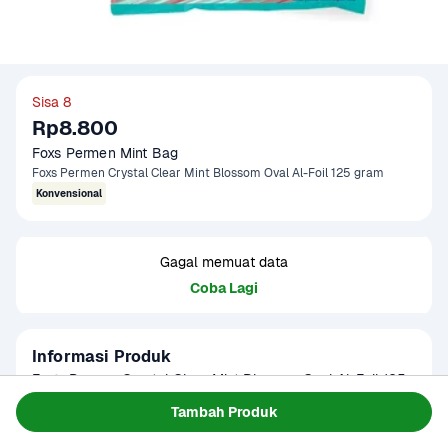
Sisa 8
Rp8.800
Foxs Permen Mint Bag
Foxs Permen Crystal Clear Mint Blossom Oval Al-Foil 125 gram
Konvensional
Gagal memuat data
Coba Lagi
Informasi Produk
Fox’s Permen Crystal Clear Mint Blossom Oval Al-Foil 125 
gram adalah permen rasa mint lembut yang menyegarkan 
Tambah Produk
napas dengan sensasi rasa ringan dan aroma floral. Hadir 
Baca Selengkapnya
Kategori
Makanan Ringan
dalam bentuk oval dan dibungkus foil, cocok sebagai 