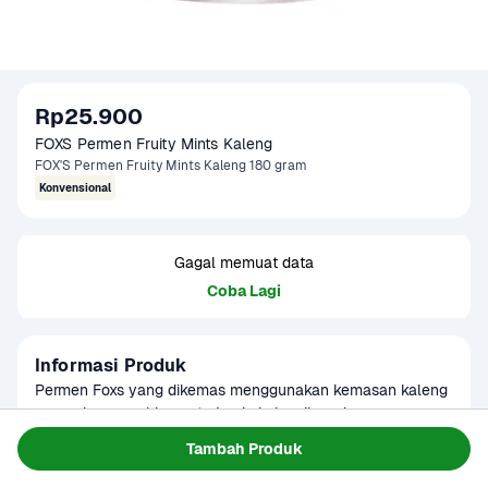
Rp25.900
FOXS Permen Fruity Mints Kaleng 
FOX'S Permen Fruity Mints Kaleng 180 gram
Konvensional
Gagal memuat data
Coba Lagi
Informasi Produk
Permen Foxs yang dikemas menggunakan kemasan kaleng 
yang elegan, sehingga terjamin kebersihan dan rasanya, 
Baca Selengkapnya
dimana setiap kalengnya berisi beraneka macam rasa. 
Tambah Produk
Kategori
Makanan Ringan
Umur Simpan
8-12 bulan