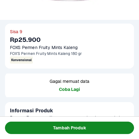
Sisa 9
Rp25.900
FOXS Permen Fruity Mints Kaleng 
FOX'S Permen Fruity Mints Kaleng 180 gr
Konvensional
Gagal memuat data
Coba Lagi
Informasi Produk
Permen Foxs yang dikemas menggunakan kemasan kaleng 
yang elegan, sehingga terjamin kebersihan dan rasanya, 
Tambah Produk
Baca Selengkapnya
dimana setiap kalengnya berisi beraneka macam rasa. 
Kategori
Makanan Ringan