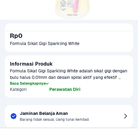
Rp0
Formula Sikat Gigi Sparkling White
Informasi Produk
Formula Sikat Gigi Sparkling White adalah sikat gigi dengan 
bulu halus 0.01mm dan desain spiral aktif yang efektif 
mengangkat noda, menjadikan gigi tampak lebih putih 
Baca Selengkapnya
Kategori
Perawatan Diri
alami. Bulu spiral aktif membantu menyebarkan pasta gigi 
secara merata, sementara gagang berlapis karet 
memberikan pegangan yang nyaman dan tidak licin saat 
digunakan. Dengan 85 lubang bulu, sikat ini memiliki 
Jaminan Belanja Aman
kepadatan tinggi untuk pembersihan plak yang lebih efektif
Barang tidak sesuai, Uang tunai kembali