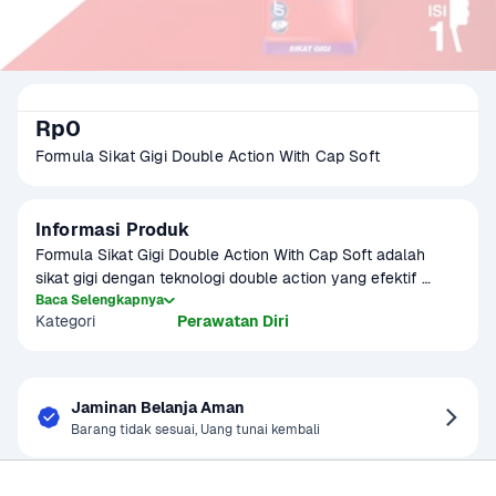
Rp0
Formula Sikat Gigi Double Action With Cap Soft
Informasi Produk
Formula Sikat Gigi Double Action With Cap Soft adalah 
sikat gigi dengan teknologi double action yang efektif 
membersihkan gigi dan gusi. Dilengkapi dengan penutup 
Baca Selengkapnya
Kategori
Perawatan Diri
untuk menjaga kebersihan sikat gigi, produk ini memberikan 
kenyamanan dalam penggunaan. Bulu sikatnya yang 
lembut membantu membersihkan dengan lembut tanpa 
merusak gusi, menjaga kesehatan mulut lebih lama.
Jaminan Belanja Aman
Barang tidak sesuai, Uang tunai kembali