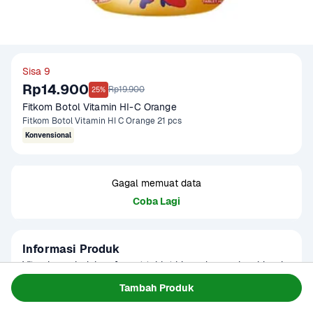
Sisa 9
Rp14.900
Rp19.900
25%
Fitkom Botol Vitamin HI-C Orange
Fitkom Botol Vitamin HI C Orange 21 pcs
Konvensional
Gagal memuat data
Coba Lagi
Informasi Produk
Vitamin anak dalam format tablet hisap dengan kombinasi 
lengkap untuk membantu menjaga daya tahan tubuh anak
Tambah Produk
Baca Selengkapnya
Tersedia untuk
1 - 2 Jam Tiba
Hari ini
Terjadwal