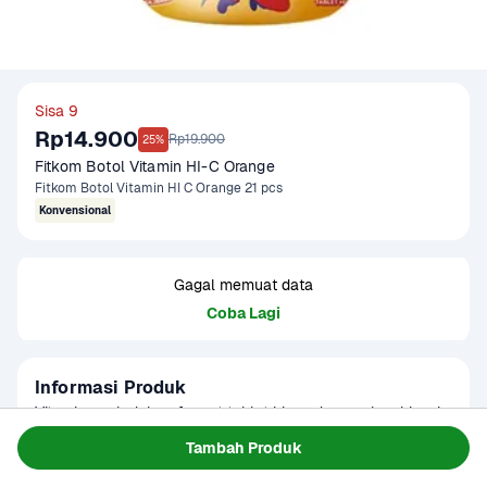
Sisa 9
Rp14.900
Rp19.900
25%
Fitkom Botol Vitamin HI-C Orange
Fitkom Botol Vitamin HI C Orange 21 pcs
Konvensional
Gagal memuat data
Coba Lagi
Informasi Produk
Vitamin anak dalam format tablet hisap dengan kombinasi 
lengkap untuk membantu menjaga daya tahan tubuh anak
Tambah Produk
Baca Selengkapnya
Tersedia untuk
1 - 2 Jam Tiba
Hari ini
Terjadwal