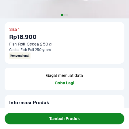
Sisa 1
Rp18.900
Fish Roll Cedea 250 g
Cedea Fish Roll 250 gram
Konvensional
Gagal memuat data
Coba Lagi
Informasi Produk
Fish roll siap masak. Rasanya gurih dan enak. Dapat diolah 
dengan cara digoreng, kukus, atau rebus. Produk sudah 
Tambah Produk
terverifikasi halal
Baca Selengkapnya
Kategori
Siap Saji