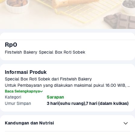
Rp0
Firstwish Bakery Special Box Roti Sobek
Informasi Produk
Special Box Roti Sobek dari Firstwish Bakery

Untuk Pembayaran yang dilakukan maksimal pukul 16.00 WIB, 
paket akan dikirimkan H+1 dari tanggal pembelian dengan 
Baca Selengkapnya
Kategori
Sarapan
operational pengiriman pukul 10.00 WIB - 18.00 WIB.

Umur Simpan
3 hari(suhu ruang),7 hari (dalam kulkas)
Untuk Pembayaran yang dilakukan diatas pukul 16.00 WIB, 
paket akan dikirimkan H+2 dari tanggal pembelian dengan 
operational pengiriman pukul 10.00 WIB - 18.00 WIB.

Kandungan dan Nutrisi
Jangkauan delivery pihak ketiga kami terbatas, untuk detail 