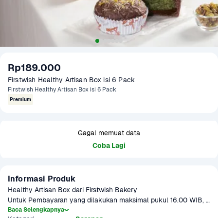
Rp189.000
Firstwish Healthy Artisan Box isi 6 Pack
Firstwish Healthy Artisan Box isi 6 Pack
Premium
Gagal memuat data
Coba Lagi
Informasi Produk
Healthy Artisan Box dari Firstwish Bakery

Untuk Pembayaran yang dilakukan maksimal pukul 16.00 WIB, 
paket akan dikirimkan H+1 dari tanggal pembelian dengan 
Baca Selengkapnya