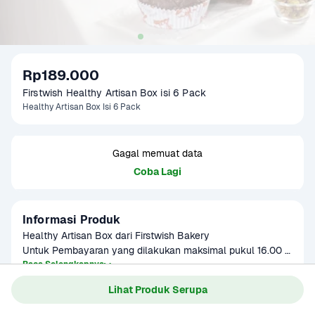
Rp189.000
Firstwish Healthy Artisan Box isi 6 Pack
Healthy Artisan Box Isi 6 Pack
Gagal memuat data
Coba Lagi
Informasi Produk
Healthy Artisan Box dari Firstwish Bakery

Untuk Pembayaran yang dilakukan maksimal pukul 16.00 
WIB, paket akan dikirimkan H+1 dari tanggal pembelian 
Baca Selengkapnya
Kategori
Sarapan
dengan operational pengiriman pukul 10.00 WIB - 18.00 
Lihat Produk Serupa
Umur Simpan
2 hari(suhu ruang),7 hari (dalam 
WIB.

kulkas)
Untuk Pembayaran yang dilakukan diatas pukul 16.00 WIB, 